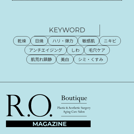
KEYWORD
乾燥
日焼
ハリ・弾力
敏感肌
ニキビ
アンチエイジング
しわ
毛穴ケア
肌荒れ鎮静
美白
シミ・くすみ